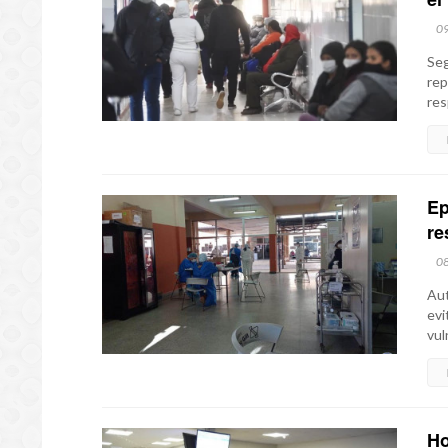
0
Seg
rep
res
Ep
re
0
Aut
evi
vul
Ho