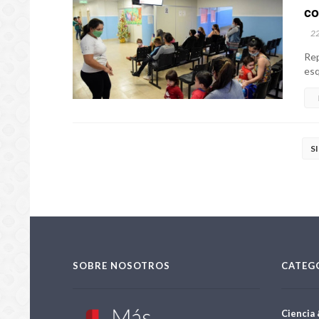
co
2
Rep
esq
S
SOBRE NOSOTROS
CATEG
Ciencia 