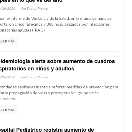
9/06/2026
Por Edicion Prensa
ún el informe de Vigilancia de la Salud, en la última semana se
ortaron cinco fallecidos y 388 hospitalizados por infecciones
piratorias agudas (IRAG)
LEER MÁS
idemiología alerta sobre aumento de cuadros
spiratorios en niños y adultos
8/06/2026
Por Edicion Prensa
oridades sanitarias instan a reforzar medidas de prevención para
tar la propagación de virus y proteger a los grupos más
nerables.
LEER MÁS
spital Pediátrico registra aumento de