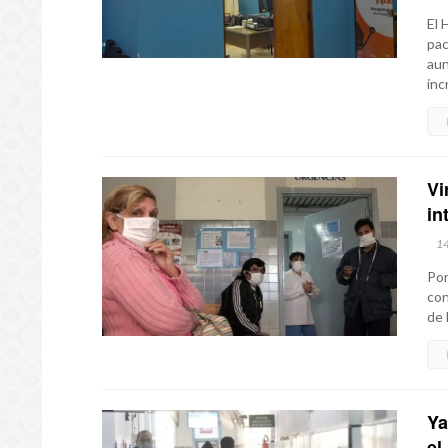
El 
pac
aun
inc
Vi
in
1
Por
con
de 
Ya
el