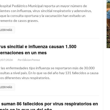
Hospital Pediátrico Municipal reporta un mayor número de
ientes con influenza, virus sincitial respiratorio y adenovirus,
que la consulta oportuna y la vacunación han evitado un
remento de casos graves.
LEER MÁS
rus sincitial e influenza causan 1.500
ternaciones en un mes
4/07/2026
Por Edicion Prensa
 las enfermedades tipo influenza se reportaron más de 30.000
sultas a nivel país. En lo que va del año hay 131 fallecidos a causa
los diferentes virus respiratorios.
LEER MÁS
 suman 86 fallecidos por virus respiratorios en
 país en lo que va del año