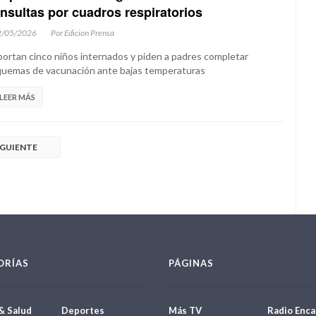
nsultas por cuadros respiratorios
2/05/2026
Por Edicion Prensa
ortan cinco niños internados y piden a padres completar
uemas de vacunación ante bajas temperaturas
LEER MÁS
IGUIENTE
ORÍAS
PÁGINAS
& Salud
Deportes
Más TV
Radio Enca