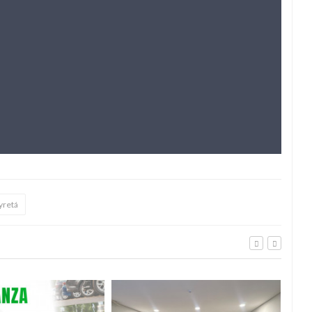
yretá