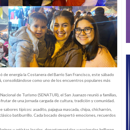
ó de energía la Costanera del Barrio San Francisco, este sábado
tá, consolidándose como uno de los encuentros populares más
a Nacional de Turismo (SENATUR), el San Juanazo reunió a familias,
sfrutar de una jornada cargada de cultura, tradición y comunidad.
sabores típicos: asadito, pajagua mascada, chipa, chicharrón,
 clásico batiburrillo. Cada bocado despertó emociones, recuerdos
arines y artistas locales, departamentales y nacionales brillaron