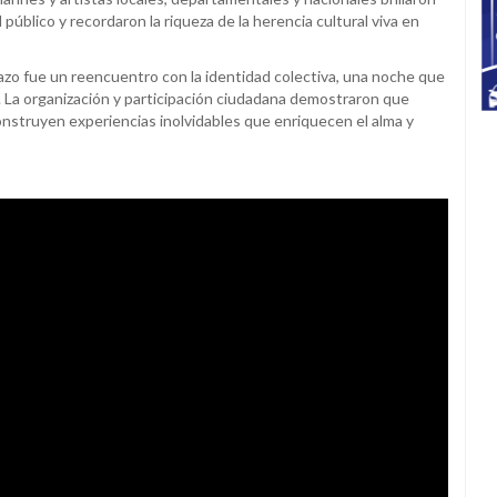
úblico y recordaron la riqueza de la herencia cultural viva en
azo fue un reencuentro con la identidad colectiva, una noche que
io. La organización y participación ciudadana demostraron que
construyen experiencias inolvidables que enriquecen el alma y