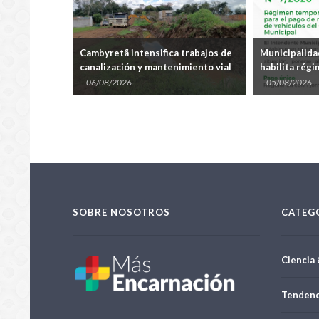
ca trabajos de
Municipalidad de Cambyretã
Municipal
enimiento vial
habilita régimen especial para
fortalece 
daciones
regularizar multas y retirar
el proyect
05/08/2026
04/08/202
vehículos del corralón
Rógarã
SOBRE NOSOTROS
CATEG
Ciencia 
Tendenc