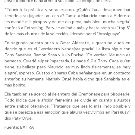
absolutamente nada al ver a sus ídolos albirrojos de cerca.
“Terminó la práctica y se acercaron. ¿Quién iba a desaprovechar
tenerle a su jugador tan cerca? Tanto a Maurício como a Alderete
les mandé mis piropos y no me dio pena, más bien, mucha alegría”,
confesó a Extraming. Paty se animó a más y hasta armó su “top 5”
de los más churros de la selección, liderado por el “brasiguayo”.
En segundo puesto puso a Omar Alderete, a quien no dudó en
decirle que es el “verdadero Ñandejára gracia”. La lista sigue con
Tony Sanabria, Ramón Sosa y Julio Enciso. “En verdad, Mauricio es
hermoso. Quedé súper impactada. Le hace 6-0 a Tony. Cada quien
tiene su belleza pero Maurício es muy lindo físicamente, es muy
alegre”, expresó. Gustos dispares Cabe señalar que en un contacto
anterior, su hermana, Nathaly Orué había dicho que Sanabria es el
más bonito.
Ella también se acercó al delantero del Cremonese para piropearle.
Todo indica que la afición femenina se divide en cuanto a gustos
entre ambos ofensivos. “Tratamos que sea lo más lindo posible y
que se parezca a esa emoción que alguna vez vivimos en Paraguay”,
dijo Paty Orué.
Fuente: EXTRA