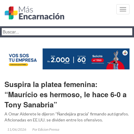
Toggl
navig
Suspira la platea femenina:
“Maurício es hermoso, le hace 6-0 a
Tony Sanabria”
A Omar Alderete le dijeron “Ñandejára gracia” firmando autógrafos.
Aficionadas en EE.UU. se dividen entre los ofensivos.
11/06/2026
Por Edicion Prensa