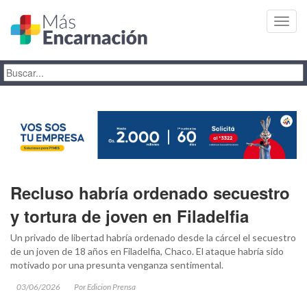
Toggl
navig
Recluso habría ordenado secuestro
y tortura de joven en Filadelfia
Un privado de libertad habría ordenado desde la cárcel el secuestro
de un joven de 18 años en Filadelfia, Chaco. El ataque habría sido
motivado por una presunta venganza sentimental.
03/06/2026
Por Edicion Prensa