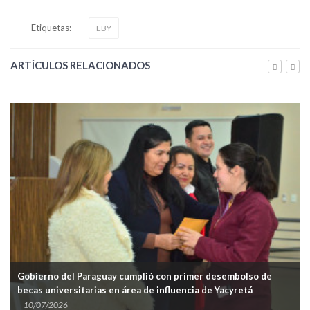
Etiquetas:
EBY
ARTÍCULOS RELACIONADOS
el Paraguay cumplió con primer desembolso de
Realizan jorn
rsitarias en área de influencia de Yacyretá
los Periodista
6
02/07/2026