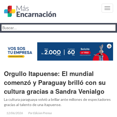
Toggl
navig
Orgullo Itapuense: El mundial
comenzó y Paraguay brilló con su
cultura gracias a Sandra Venialgo
La cultura paraguaya volvió a brillar ante millones de espectadores
gracias al talento de una itapuense.
12/06/2026
Por Edicion Prensa