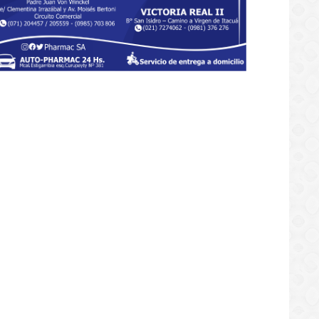
mpia remonta y queda a un paso
octavos en la Sudamericana
/05/2026