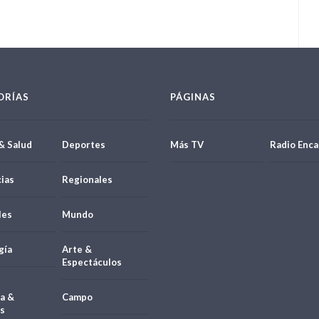
ORÍAS
PÁGINAS
& Salud
Deportes
Más TV
Radio Enca
ias
Regionales
les
Mundo
gía
Arte &
Espectáculos
a &
Campo
s