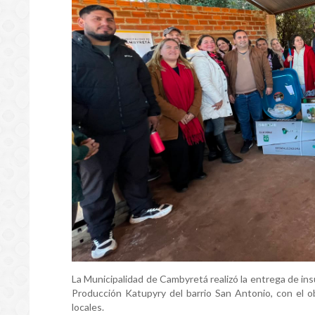
La Municipalidad de Cambyretá realizó la entrega de i
Producción Katupyry del barrio San Antonio, con el ob
locales.