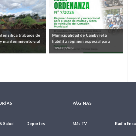
tensifica trabajos de
Municipalidad de Cambyretã
Mun
 y mantenimiento vial
habilita régimen especial para
for
r inundaciones
regularizar multas y retirar
el 
05/08/2026
04
vehículos del corralón
Róg
ORÍAS
PÁGINAS
& Salud
Deportes
Más TV
Radio Enca