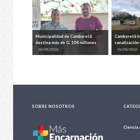
byretã
Municipalidad de Cambyretã
Cambyretã in
destina más de G. 104 millones
canalización
 con miras al
para impulsar salón multiuso en
para preveni
06/08/2026
06/08/2026
Arroyo Porã – Barrero Guazú
SOBRE NOSOTROS
CATEG
Ciencia 