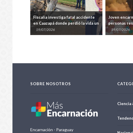
ida tras
Fiscalía investiga fatal accidente
Joven encarn
cidente en
en Caazapá donde perdió la vida un
personas res
joven encarnaceno
violento cho
19/07/2026
19/07/2026
Caazapá
SOBRE NOSOTROS
CATEG
Ciencia 
Tendenc
Encarnación - Paraguay
Naciona