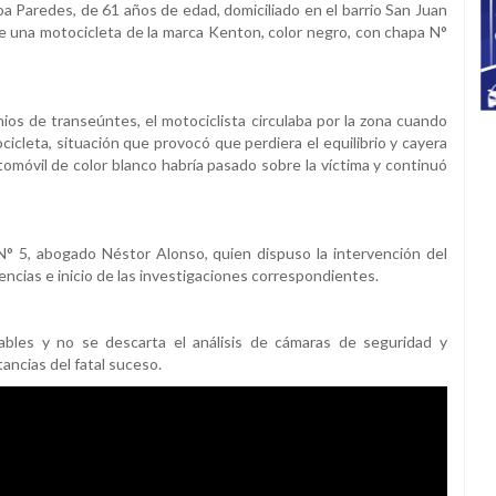
a Paredes, de 61 años de edad, domiciliado en el barrio San Juan
de una motocicleta de la marca Kenton, color negro, con chapa N°
ios de transeúntes, el motociclista circulaba por la zona cuando
cleta, situación que provocó que perdiera el equilibrio y cayera
omóvil de color blanco habría pasado sobre la víctima y continuó
N° 5, abogado Néstor Alonso, quien dispuso la intervención del
encias e inicio de las investigaciones correspondientes.
nsables y no se descarta el análisis de cámaras de seguridad y
ancias del fatal suceso.