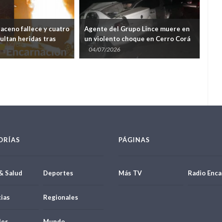
aceno fallece y cuatro
Agente del Grupo Lince muere en
Cho
ultan heridas tras
un violento choque en Cerro Corá
un 
que e incendio en
D04
04/07/2026
03
ORÍAS
PÁGINAS
& Salud
Deportes
Más TV
Radio Enca
ias
Regionales
les
Mundo