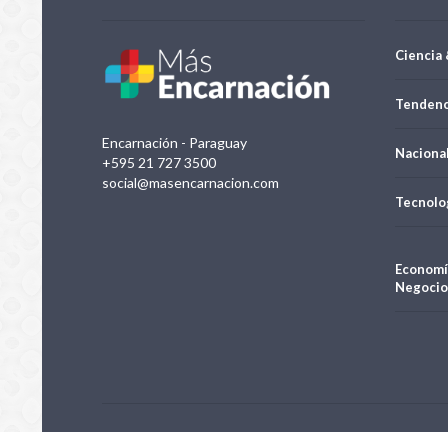
Ciencia 
Tendenc
Encarnación - Paraguay
Naciona
+595 21 727 3500
social@masencarnacion.com
Tecnolo
Economí
Negocio
Negocios e Inversiones S.A.| Todos los derechos reservados 20