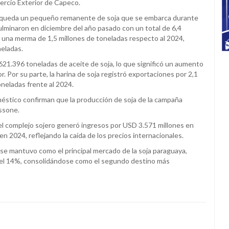
ercio Exterior de Capeco.
n queda un pequeño remanente de soja que se embarca durante
ulminaron en diciembre del año pasado con un total de 6,4
a una merma de 1,5 millones de toneladas respecto al 2024,
neladas.
621.396 toneladas de aceite de soja, lo que significó un aumento
 Por su parte, la harina de soja registró exportaciones por 2,1
neladas frente al 2024.
stico confirman que la producción de soja de la campaña
assone.
l complejo sojero generó ingresos por USD 3.571 millones en
n 2024, reflejando la caída de los precios internacionales.
 se mantuvo como el principal mercado de la soja paraguaya,
n el 14%, consolidándose como el segundo destino más