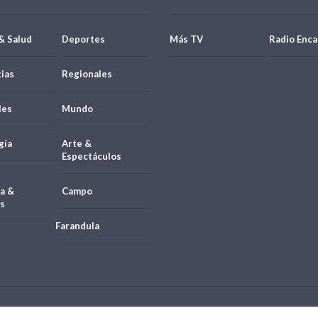
& Salud
Deportes
Más TV
Radio Enca
ias
Regionales
les
Mundo
gía
Arte &
Espectáculos
a &
Campo
s
Farandula
21