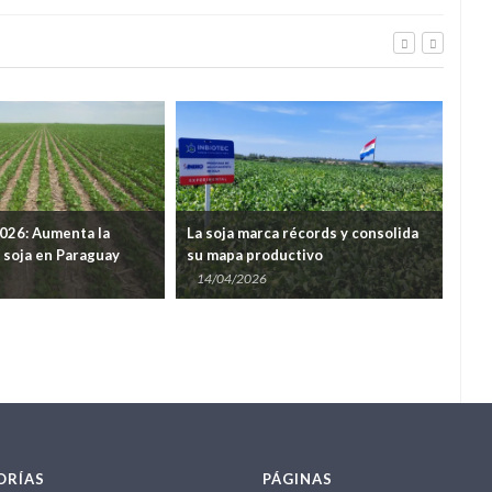
026: Aumenta la
La soja marca récords y consolida
Zafr
e soja en Paraguay
su mapa productivo
rum
14/04/2026
09
ORÍAS
PÁGINAS