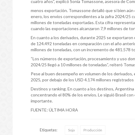
cuatro años”, explicó Sonia Tomassone, asesora de Com
menos exportación. Tomassone detalló que si bien aú
enero, los envíos correspondientes a la zafra 2024/25 c
millones de toneladas exportadas. Esta cifra represent
cuando las exportaciones alcanzaron 7,9 millones de to
En cuanto a los derivados, durante 2025 se exportaron 
de 124.492 toneladas en comparación con el año anterior.
millones de toneladas, con un incremento de 481.578 to
“Los números de exportación, procesamiento y uso domé
2024/25 llegó a 10 millones de toneladas”, reiteró Tom
Pese al buen desempeño en volumen de los derivados, e
2025, por debajo de los USD 4.174 millones registrados e
Destinos y ranking. En cuanto a los destinos, Argentina
concentrando el 80% de los envíos. Le siguió Brasil co
importante.
FUENTE: ÚLTIMA HORA
Etiquetas:
Soja
Producción