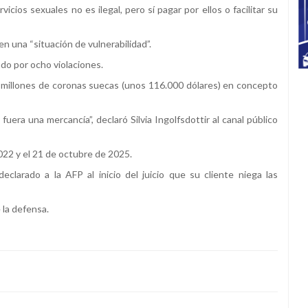
icios sexuales no es ilegal, pero sí pagar por ellos o facilitar su
en una “situación de vulnerabilidad”.
o por ocho violaciones.
 millones de coronas suecas (unos 116.000 dólares) en concepto
fuera una mercancía”, declaró Silvia Ingolfsdottir al canal público
022 y el 21 de octubre de 2025.
clarado a la AFP al inicio del juicio que su cliente niega las
e la defensa.