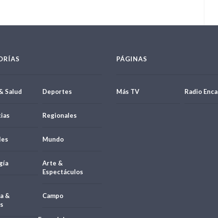
ORÍAS
PÁGINAS
& Salud
Deportes
Más TV
Radio Enca
ias
Regionales
les
Mundo
gía
Arte &
Espectáculos
a &
Campo
s