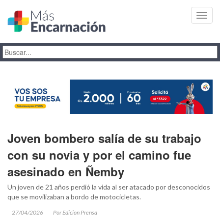
Toggl
navig
Joven bombero salía de su trabajo
con su novia y por el camino fue
asesinado en Ñemby
Un joven de 21 años perdió la vida al ser atacado por desconocidos
que se movilizaban a bordo de motocicletas.
27/04/2026
Por Edicion Prensa