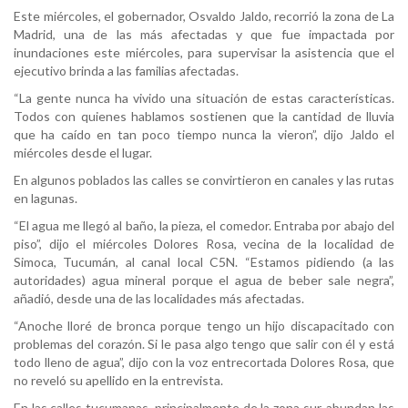
Este miércoles, el gobernador, Osvaldo Jaldo, recorrió la zona de La
Madrid, una de las más afectadas y que fue impactada por
inundaciones este miércoles, para supervisar la asistencia que el
ejecutivo brinda a las familias afectadas.
“La gente nunca ha vivido una situación de estas características.
Todos con quienes hablamos sostienen que la cantidad de lluvia
que ha caído en tan poco tiempo nunca la vieron”, dijo Jaldo el
miércoles desde el lugar.
En algunos poblados las calles se convirtieron en canales y las rutas
en lagunas.
“El agua me llegó al baño, la pieza, el comedor. Entraba por abajo del
piso”, dijo el miércoles Dolores Rosa, vecina de la localidad de
Simoca, Tucumán, al canal local C5N. “Estamos pidiendo (a las
autoridades) agua mineral porque el agua de beber sale negra”,
añadió, desde una de las localidades más afectadas.
“Anoche lloré de bronca porque tengo un hijo discapacitado con
problemas del corazón. Si le pasa algo tengo que salir con él y está
todo lleno de agua”, dijo con la voz entrecortada Dolores Rosa, que
no reveló su apellido en la entrevista.
En las calles tucumanas, principalmente de la zona sur, abundan las