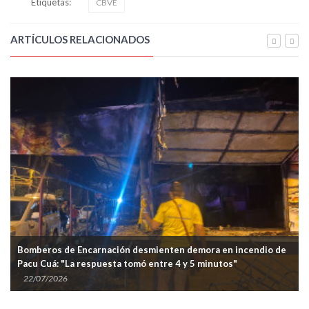
Etiquetas:
CBVE
ARTÍCULOS RELACIONADOS
de Encarnación desmienten demora en incendio de
Bomberos Volu
"La respuesta tomó entre 4 y 5 minutos"
juramento de 
6
14/07/2026