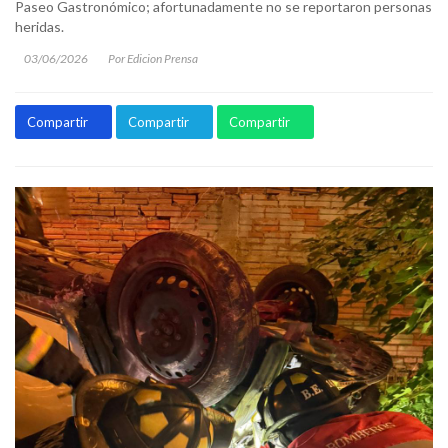
Paseo Gastronómico; afortunadamente no se reportaron personas
heridas.
03/06/2026
Por Edicion Prensa
Compartir
Compartir
Compartir