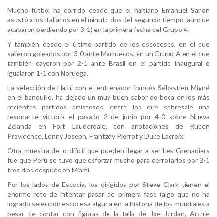
Mucho fútbol ha corrido desde que el haitiano Emanuel Sanon
asustó a los italianos en el minuto dos del segundo tiempo (aunque
acabaron perdiendo por 3-1) en la primera fecha del Grupo 4.
Y también desde el último partido de los escoceses, en el que
salieron goleados por 3-0 ante Marruecos, en un Grupo A en el que
también cayeron por 2-1 ante Brasil en el partido inaugural e
igualaron 1-1 con Noruega.
La selección de Haití, con el entrenador francés Sébastien Migné
en el banquillo, ha dejado un muy buen sabor de boca en los más
recientes partidos amistosos, entre los que sobresale una
resonante victoria el pasado 2 de junio por 4-0 sobre Nueva
Zelanda en Fort Lauderdale, con anotaciones de Ruben
Providence, Lenny Joseph, Frantzdy Pierrot y Duke Lacroix.
Otra muestra de lo difícil que pueden llegar a ser Les Grenadiers
fue que Perú se tuvo que esforzar mucho para derrotarlos por 2-1
tres días después en Miami.
Por los lados de Escocia, los dirigidos por Steve Clark tienen el
enorme reto de intentar pasar de primera fase (algo que no ha
logrado selección escocesa alguna en la historia de los mundiales a
pesar de contar con figuras de la talla de Joe Jordan, Archie