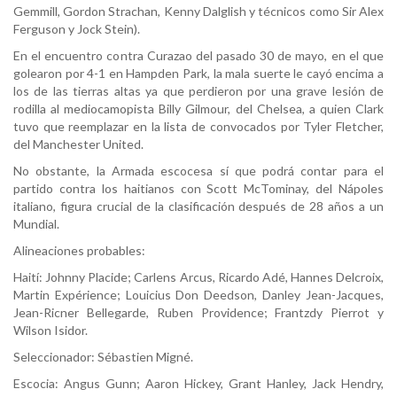
Gemmill, Gordon Strachan, Kenny Dalglish y técnicos como Sir Alex
Ferguson y Jock Stein).
En el encuentro contra Curazao del pasado 30 de mayo, en el que
golearon por 4-1 en Hampden Park, la mala suerte le cayó encima a
los de las tierras altas ya que perdieron por una grave lesión de
rodilla al mediocamopista Billy Gilmour, del Chelsea, a quien Clark
tuvo que reemplazar en la lista de convocados por Tyler Fletcher,
del Manchester United.
No obstante, la Armada escocesa sí que podrá contar para el
partido contra los haitianos con Scott McTominay, del Nápoles
italiano, figura crucial de la clasificación después de 28 años a un
Mundial.
Alineaciones probables:
Haití: Johnny Placide; Carlens Arcus, Ricardo Adé, Hannes Delcroix,
Martin Expérience; Louicius Don Deedson, Danley Jean-Jacques,
Jean-Ricner Bellegarde, Ruben Providence; Frantzdy Pierrot y
Wilson Isidor.
Seleccionador: Sébastien Migné.
Escocia: Angus Gunn; Aaron Hickey, Grant Hanley, Jack Hendry,