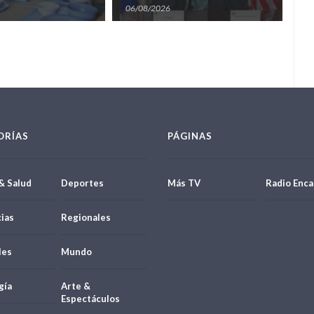
matriz energética
conf
06/08/2026
05
ORÍAS
PÁGINAS
& Salud
Deportes
Más TV
Radio Enca
ias
Regionales
les
Mundo
gía
Arte &
Espectáculos