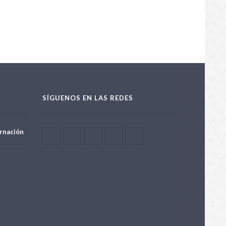
licto
/08/2026
SÍGUENOS EN LAS REDES
rnación