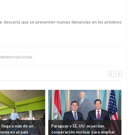
 se descarta que se presenten nuevas denuncias en los próximos
BIERNO NACIONAL
llega a más de un
Paraguay y EE. UU. acuerdan
Pre
mnos en el país
cooperación nuclear para ampliar
seg