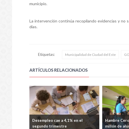
municipio.
La intervención continúa recopilando evidencias y no
días.
Etiquetas:
Municipalidad de Ciudad del Este
GO
ARTÍCULOS RELACIONADOS
ación se
Desempleo cae a 4,1% en el
Hambre Cero 
Mundial
segundo trimestre
millón de alu