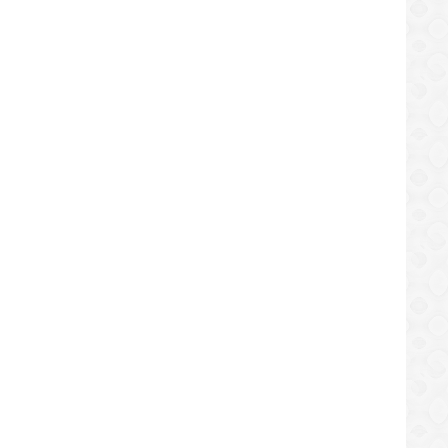
sidente insta a médicos a
uir dialogando para destrabar