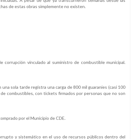
o iniciadas. A pesar de que ya transcurrieron semanas desde las
uchas de estas obras simplemente no existen.
corrupción vinculado al suministro de combustible municipal.
una sola tarde registra una carga de 800 mil guaraníes (casi 100
 de combustibles, con tickets firmados por personas que no son
comprado por el Municipio de CDE.
rrupto y sistemático en el uso de recursos públicos dentro del