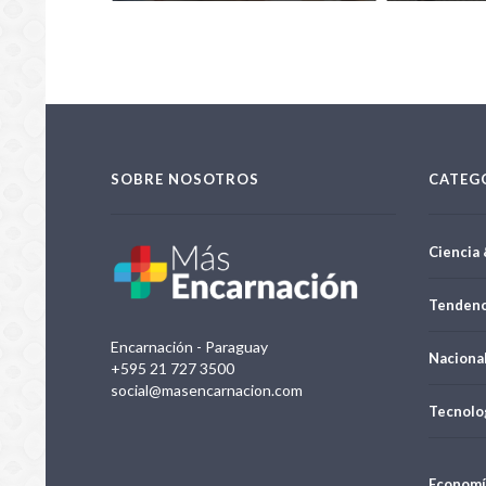
SOBRE NOSOTROS
CATEG
Ciencia 
Tendenc
Encarnación - Paraguay
Naciona
+595 21 727 3500
social@masencarnacion.com
Tecnolo
Economí