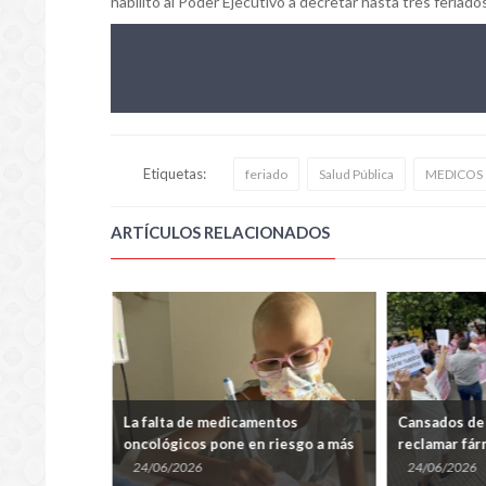
habilitó al Poder Ejecutivo a decretar hasta tres feriado
Etiquetas:
feriado
Salud Pública
MEDICOS
ARTÍCULOS RELACIONADOS
médico
La falta de medicamentos
Cansados de 
oncológicos pone en riesgo a más
reclamar fár
de 200 niños en INCAN e IPS
24/06/2026
24/06/2026