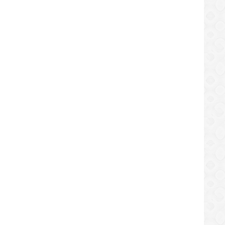
ntos feriados adicionales le
dan a Peña y cuándo los usará
/06/2026