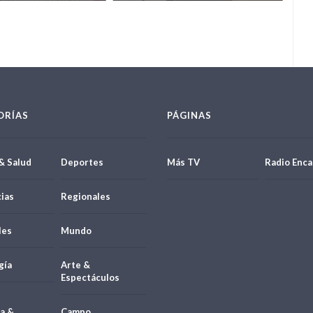
ORÍAS
PÁGINAS
& Salud
Deportes
Más TV
Radio Enca
ias
Regionales
les
Mundo
gía
Arte &
Espectáculos
a &
Campo