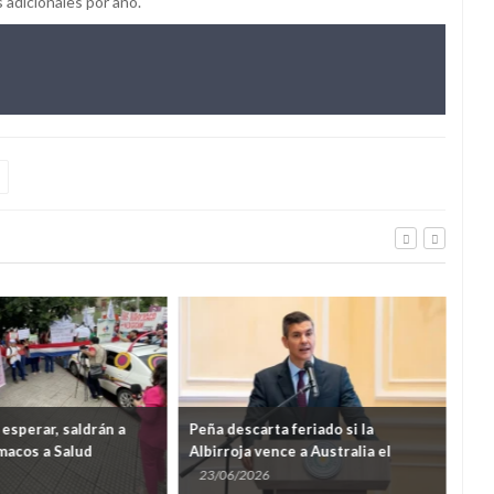
s adicionales por año.
esperar, saldrán a
Peña descarta feriado si la
Cuá
macos a Salud
Albirroja vence a Australia el
que
viernes
23/06/2026
22