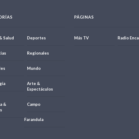
ORÍAS
PÁGINAS
& Salud
Deportes
Más TV
Radio Enca
ias
Regionales
les
Mundo
gía
Arte &
Espectáculos
a &
Campo
s
Farandula