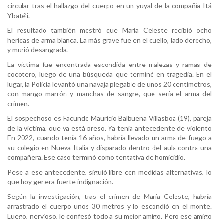
circular tras el hallazgo del cuerpo en un yuyal de la compañía Itá
Ybaté’i.
El resultado también mostró que María Celeste recibió ocho
heridas de arma blanca. La más grave fue en el cuello, lado derecho,
y murió desangrada.
La víctima fue encontrada escondida entre malezas y ramas de
cocotero, luego de una búsqueda que terminó en tragedia. En el
lugar, la Policía levantó una navaja plegable de unos 20 centímetros,
con mango marrón y manchas de sangre, que sería el arma del
crimen.
El sospechoso es Facundo Mauricio Balbuena Villasboa (19), pareja
de la víctima, que ya está preso. Ya tenía antecedente de violento
En 2022, cuando tenía 16 años, habría llevado un arma de fuego a
su colegio en Nueva Italia y disparado dentro del aula contra una
compañera. Ese caso terminó como tentativa de homicidio.
Pese a ese antecedente, siguió libre con medidas alternativas, lo
que hoy genera fuerte indignación.
Según la investigación, tras el crimen de María Celeste, habría
arrastrado el cuerpo unos 30 metros y lo escondió en el monte.
Luego, nervioso, le confesó todo a su mejor amigo. Pero ese amigo