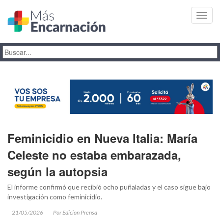
Toggl
navig
Feminicidio en Nueva Italia: María
Celeste no estaba embarazada,
según la autopsia
El informe confirmó que recibió ocho puñaladas y el caso sigue bajo
investigación como feminicidio.
21/05/2026
Por Edicion Prensa