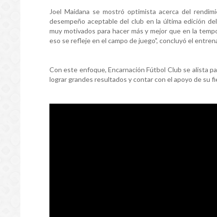
Joel Maidana se mostró optimista acerca del rendim
desempeño aceptable del club en la última edición de
muy motivados para hacer más y mejor que en la tempo
eso se refleje en el campo de juego", concluyó el entren
Con este enfoque, Encarnación Fútbol Club se alista pa
lograr grandes resultados y contar con el apoyo de su fi