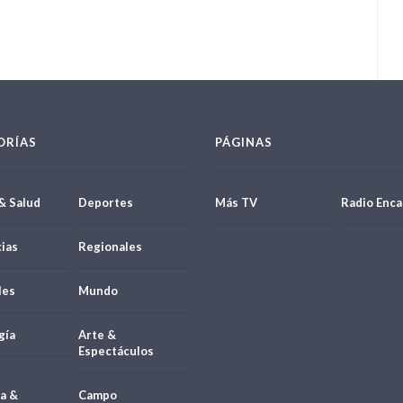
ORÍAS
PÁGINAS
& Salud
Deportes
Más TV
Radio Enca
ias
Regionales
les
Mundo
gía
Arte &
Espectáculos
a &
Campo