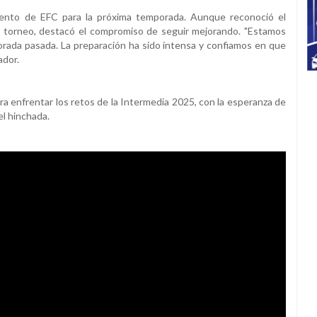
iento de EFC para la próxima temporada. Aunque reconoció el
l torneo, destacó el compromiso de seguir mejorando. "Estamos
rada pasada. La preparación ha sido intensa y confiamos en que
ador.
ra enfrentar los retos de la Intermedia 2025, con la esperanza de
el hinchada.