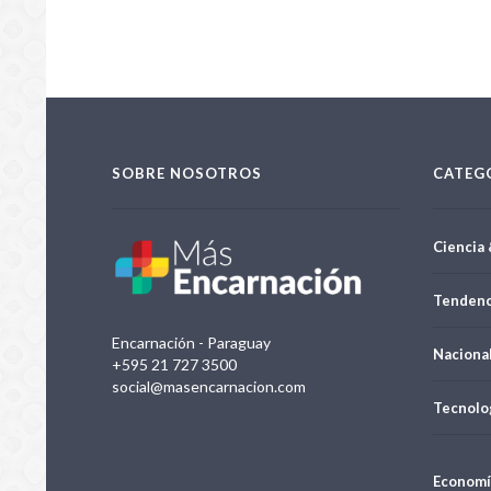
SOBRE NOSOTROS
CATEG
Ciencia 
Tendenc
Encarnación - Paraguay
Naciona
+595 21 727 3500
social@masencarnacion.com
Tecnolo
Economí