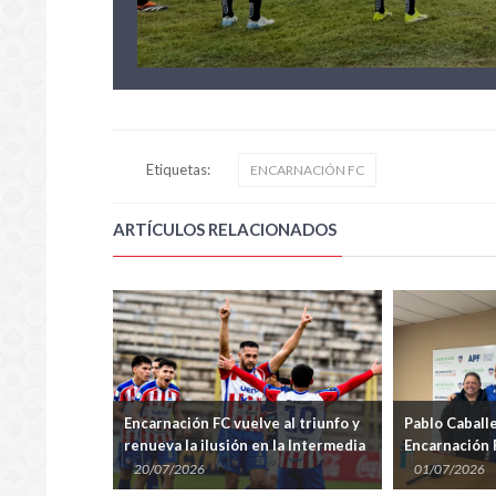
Etiquetas:
ENCARNACIÓN FC
ARTÍCULOS RELACIONADOS
 FC vuelve al triunfo y
Pablo Caballero toma el mando de
Ci
ilusión en la Intermedia
Encarnación FC en un momento
de
crítico
fu
01/07/2026