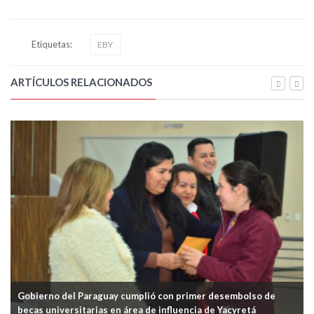
Etiquetas:
EBY
ARTÍCULOS RELACIONADOS
ió con primer desembolso de
Realizan jornada simbólica de re
de influencia de Yacyretá
los Periodistas