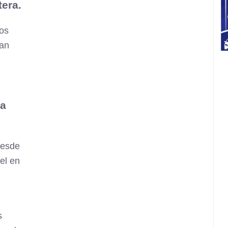
tera.
los
San
sa
desde
el en
s