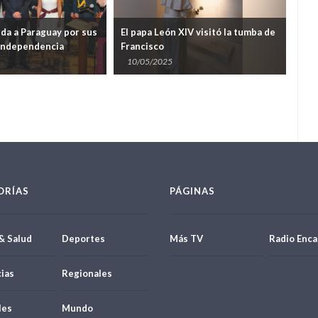
uda a Paraguay por sus
El papa León XIV visitó la tumba de
Nue
 independencia
Francisco
aún
Pap
10/05/2025
08
ORÍAS
PÁGINAS
& Salud
Deportes
Más TV
Radio Enca
ias
Regionales
les
Mundo