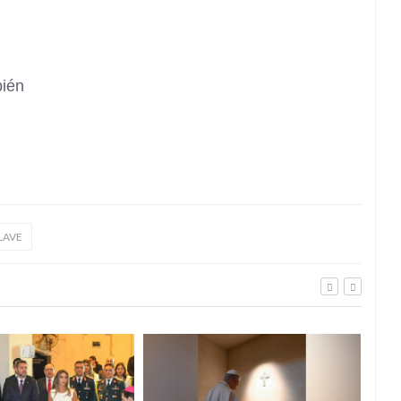
bién
LAVE