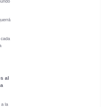
 mundo
querrá
 cada
a
s al
la
 a la