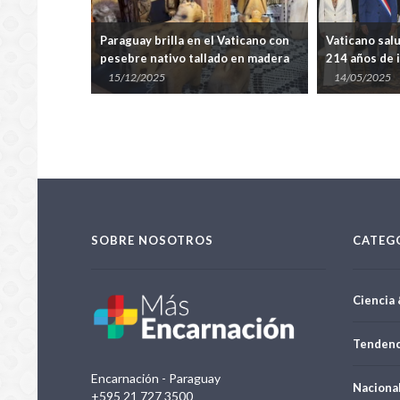
trega cruz de
Paraguay brilla en el Vaticano con
Vaticano sal
XIV
pesebre nativo tallado en madera
214 años de
de timbó
15/12/2025
14/05/2025
SOBRE NOSOTROS
CATEG
Ciencia 
Tendenc
Encarnación - Paraguay
Naciona
+595 21 727 3500