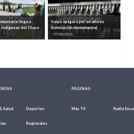
imentaria llega a
Itaipú apagará por un año su
Meg
indígenas del Chaco
iluminación monumental
hal
mar
07/08/2026
07
ORÍAS
PÁGINAS
& Salud
Deportes
Más TV
Radio Enca
ias
Regionales