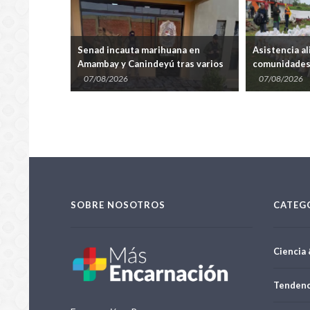
ñó la
Senad incauta marihuana en
Asistencia al
residente de
Amambay y Canindeyú tras varios
comunidades 
operativos
e Itapúa
07/08/2026
07/08/2026
SOBRE NOSOTROS
CATEG
Ciencia 
Tendenc