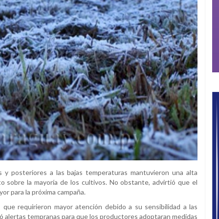
as y posteriores a las bajas temperaturas mantuvieron una alta
o sobre la mayoría de los cultivos. No obstante, advirtió que el
or para la próxima campaña.
 que requirieron mayor atención debido a su sensibilidad a las
tió alertas tempranas para que los productores adoptaran medidas