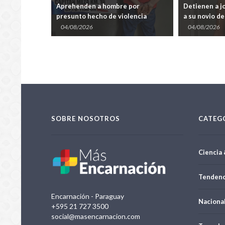
 en
Aprehenden a hombre por
Detienen a j
unto hecho
presunto hecho de violencia
a su novio d
ontra su
familiar en Capitán Meza
Resistencia,
04/08/2026
04/08/2026
SOBRE NOSOTROS
CATEG
Ciencia 
Tendenc
Encarnación - Paraguay
Naciona
+595 21 727 3500
social@masencarnacion.com