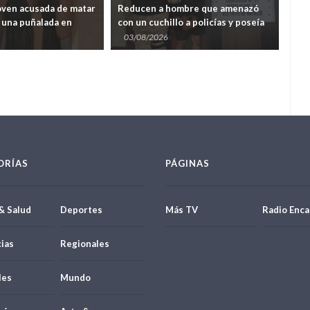
oven acusada de matar
Reducen a hombre que amenazó
Apr
e una puñalada en
con un cuchillo a policías y poseía
pre
 Chaco
orden de captura internacional en
Arr
03/08/2026
01
Natalio
ORÍAS
PÁGINAS
& Salud
Deportes
Más TV
Radio Enca
ias
Regionales
les
Mundo