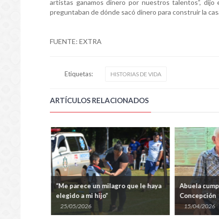
artistas ganamos dinero por nuestros talentos”, dijo
preguntaban de dónde sacó dinero para construir la cas
FUENTE: EXTRA
Etiquetas:
HISTORIAS DE VIDA
ARTÍCULOS RELACIONADOS
s Unidos: La
“Me parece un milagro que le haya
Abuela cumpl
oven estrella
elegido a mi hijo”
Concepción
25/05/2026
15/04/2026