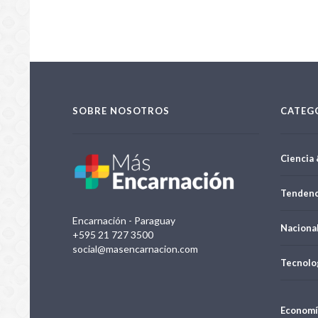
SOBRE NOSOTROS
CATEG
Ciencia 
Tendenc
Encarnación - Paraguay
Naciona
+595 21 727 3500
social@masencarnacion.com
Tecnolo
Economí