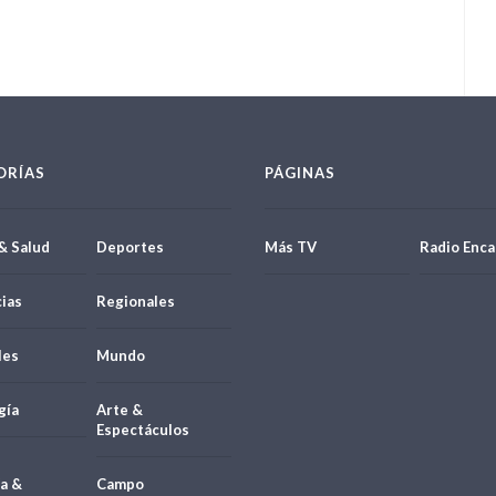
ORÍAS
PÁGINAS
& Salud
Deportes
Más TV
Radio Enca
ias
Regionales
les
Mundo
gía
Arte &
Espectáculos
a &
Campo