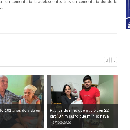
 en un comentario la adolescente, tras un comentario donde le
a.
e 102 años de vida en
Padres de niño que nació con 22
Parc
cm: “Un milagro que mi hijo haya
gom
nacido”
ext
27/02/2026
09